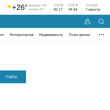
+26°
USD
EUR
Пятница
вечером +26°
82.17
94.84
7 августа
ночью +16°
ект
Фоторепортаж
Недвижимость
Точка зрения
Найти