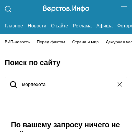
Главное
Новости
О сайте
Реклама
Афиша
Фотор
ВИП-новость
Перед фактом
Страна и мир
Дежурная ча
Поиск по сайту
По вашему запросу ничего не