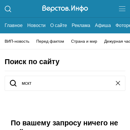
Главное
Новости
О сайте
Реклама
Афиша
Фотор
ВИП-новость
Перед фактом
Страна и мир
Дежурная ча
Поиск по сайту
По вашему запросу ничего не