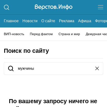
Главное
Новости
О сайте
Реклама
Афиша
Фотор
ВИП-новость
Перед фактом
Страна и мир
Дежурная ча
Поиск по сайту
По вашему запросу ничего не