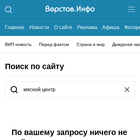
Главное
Новости
О сайте
Реклама
Афиша
Фотор
ВИП-новость
Перед фактом
Страна и мир
Дежурная ча
Поиск по сайту
По вашему запросу ничего не