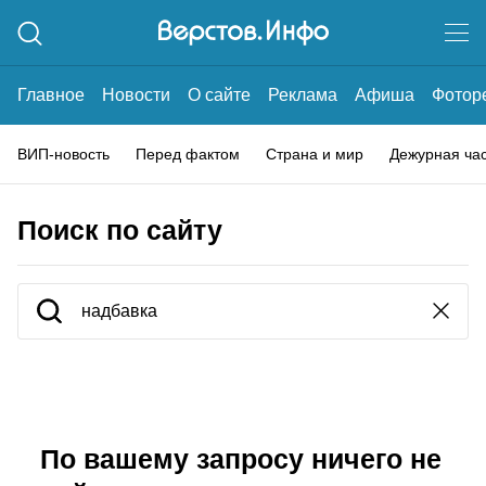
Главное
Новости
О сайте
Реклама
Афиша
Фотор
ВИП-новость
Перед фактом
Страна и мир
Дежурная ча
Поиск по сайту
По вашему запросу ничего не