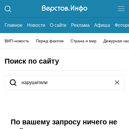
Главное
Новости
О сайте
Реклама
Афиша
Фотор
ВИП-новость
Перед фактом
Страна и мир
Дежурная ча
Поиск по сайту
По вашему запросу ничего не