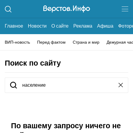
Главное
Новости
О сайте
Реклама
Афиша
Фотор
ВИП-новость
Перед фактом
Страна и мир
Дежурная ча
Поиск по сайту
По вашему запросу ничего не