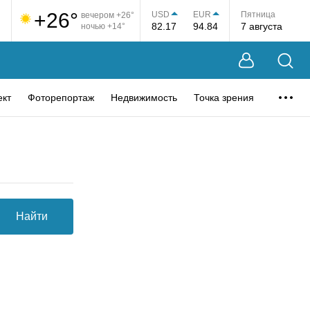
+26°
USD
EUR
Пятница
вечером +26°
82.17
94.84
7 августа
ночью +14°
ект
Фоторепортаж
Недвижимость
Точка зрения
Найти