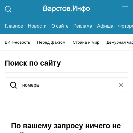
Главное
Новости
О сайте
Реклама
Афиша
Фотор
ВИП-новость
Перед фактом
Страна и мир
Дежурная ча
Поиск по сайту
По вашему запросу ничего не