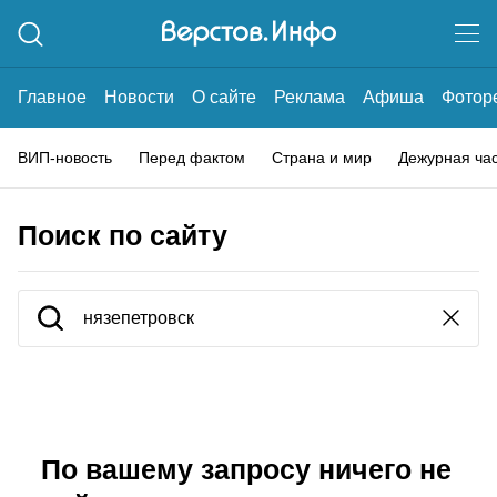
Главное
Новости
О сайте
Реклама
Афиша
Фотор
ВИП-новость
Перед фактом
Страна и мир
Дежурная ча
Поиск по сайту
По вашему запросу ничего не