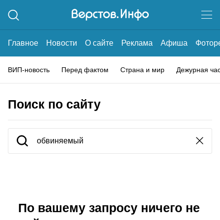
Главное
Новости
О сайте
Реклама
Афиша
Фотор
ВИП-новость
Перед фактом
Страна и мир
Дежурная ча
Поиск по сайту
По вашему запросу ничего не