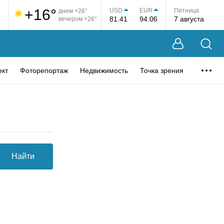
+16°
USD
EUR
Пятница
днем +26°
81.41
94.06
7 августа
вечером +26°
ект
Фоторепортаж
Недвижимость
Точка зрения
Найти