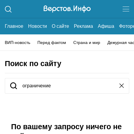
Главное
Новости
О сайте
Реклама
Афиша
Фотор
ВИП-новость
Перед фактом
Страна и мир
Дежурная ча
Поиск по сайту
По вашему запросу ничего не