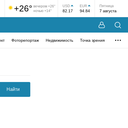
+26°
USD
EUR
Пятница
вечером +26°
82.17
94.84
7 августа
ночью +14°
ект
Фоторепортаж
Недвижимость
Точка зрения
Найти