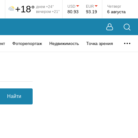
+18°
USD
EUR
Четверг
днем +24°
80.93
93.19
6 августа
вечером +21°
ект
Фоторепортаж
Недвижимость
Точка зрения
Найти