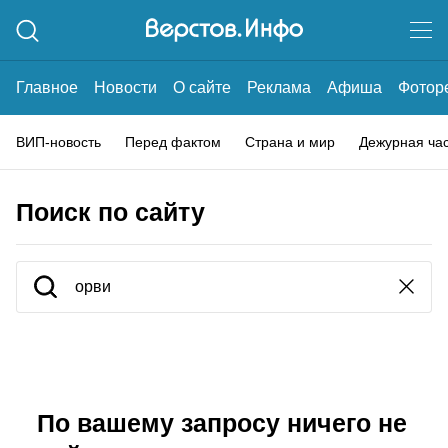
Главное
Новости
О сайте
Реклама
Афиша
Фотор
ВИП-новость
Перед фактом
Страна и мир
Дежурная ча
Поиск по сайту
По вашему запросу ничего не