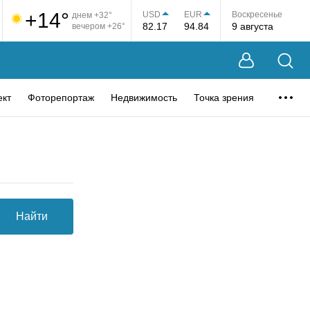
+14°
USD
EUR
Воскресенье
днем +32°
82.17
94.84
9 августа
вечером +26°
ект
Фоторепортаж
Недвижимость
Точка зрения
Найти