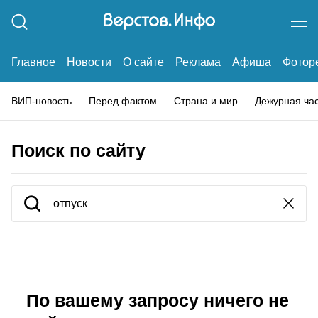
Главное
Новости
О сайте
Реклама
Афиша
Фотор
ВИП-новость
Перед фактом
Страна и мир
Дежурная ча
Поиск по сайту
По вашему запросу ничего не