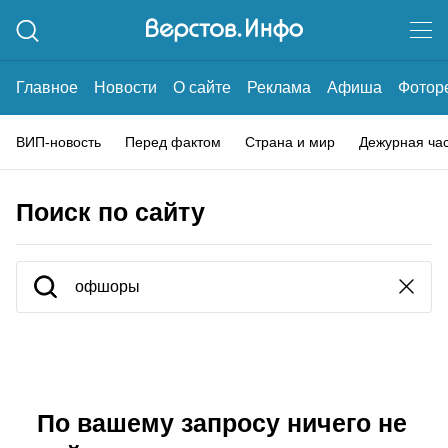
Главное
Новости
О сайте
Реклама
Афиша
Фотор
ВИП-новость
Перед фактом
Страна и мир
Дежурная ча
Поиск по сайту
По вашему запросу ничего не