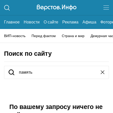
Главное
Новости
О сайте
Реклама
Афиша
Фотор
ВИП-новость
Перед фактом
Страна и мир
Дежурная ча
Поиск по сайту
По вашему запросу ничего не