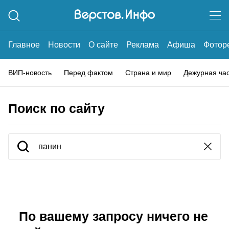
Главное
Новости
О сайте
Реклама
Афиша
Фотор
ВИП-новость
Перед фактом
Страна и мир
Дежурная ча
Поиск по сайту
По вашему запросу ничего не