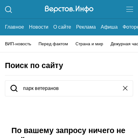
Главное
Новости
О сайте
Реклама
Афиша
Фотор
ВИП-новость
Перед фактом
Страна и мир
Дежурная ча
Поиск по сайту
По вашему запросу ничего не