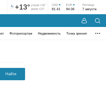
+13°
USD
EUR
Пятница
утром +16°
81.41
94.06
7 августа
днем +23°
ект
Фоторепортаж
Недвижимость
Точка зрения
Найти