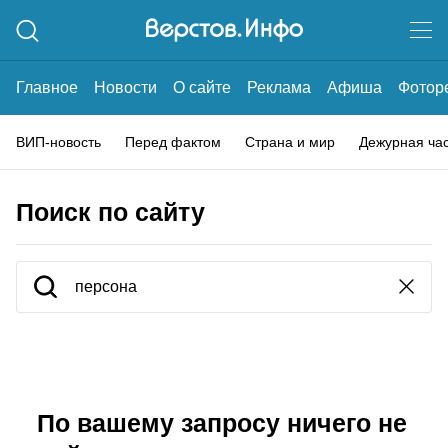
Главное
Новости
О сайте
Реклама
Афиша
Фотор
ВИП-новость
Перед фактом
Страна и мир
Дежурная ча
Поиск по сайту
По вашему запросу ничего не