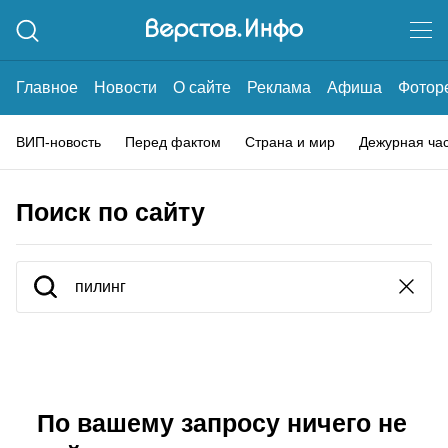
Главное
Новости
О сайте
Реклама
Афиша
Фотор
ВИП-новость
Перед фактом
Страна и мир
Дежурная ча
Поиск по сайту
По вашему запросу ничего не