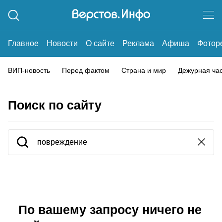
Главное
Новости
О сайте
Реклама
Афиша
Фотор
ВИП-новость
Перед фактом
Страна и мир
Дежурная ча
Поиск по сайту
По вашему запросу ничего не