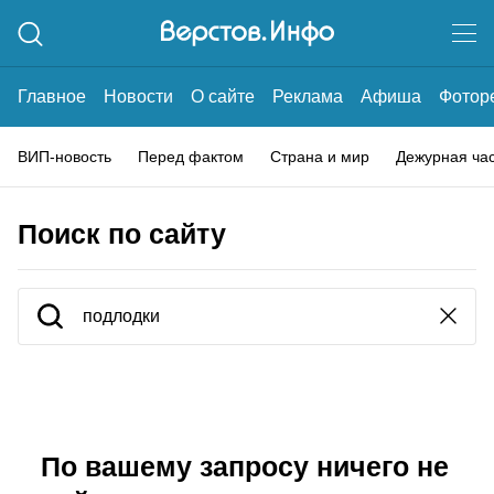
Главное
Новости
О сайте
Реклама
Афиша
Фотор
ВИП-новость
Перед фактом
Страна и мир
Дежурная ча
Поиск по сайту
По вашему запросу ничего не