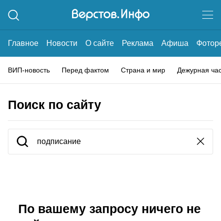
Главное
Новости
О сайте
Реклама
Афиша
Фотор
ВИП-новость
Перед фактом
Страна и мир
Дежурная ча
Поиск по сайту
По вашему запросу ничего не