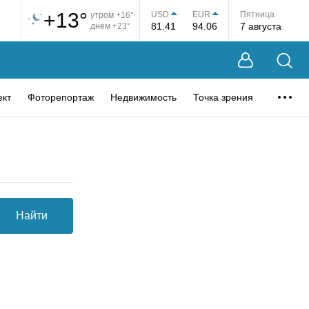
+13°
USD
EUR
Пятница
утром +16°
81.41
94.06
7 августа
днем +23°
ект
Фоторепортаж
Недвижимость
Точка зрения
Найти