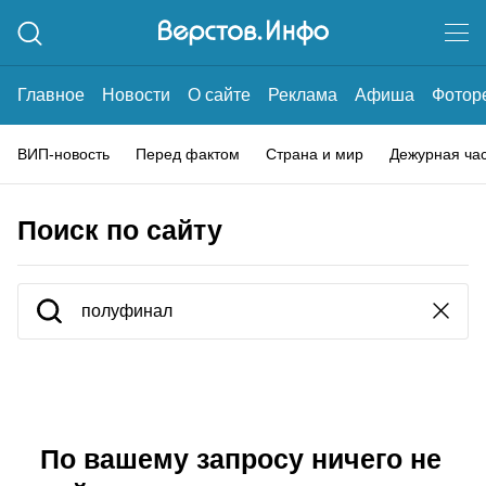
Главное
Новости
О сайте
Реклама
Афиша
Фотор
ВИП-новость
Перед фактом
Страна и мир
Дежурная ча
Поиск по сайту
По вашему запросу ничего не