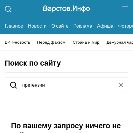
Главное
Новости
О сайте
Реклама
Афиша
Фотор
ВИП-новость
Перед фактом
Страна и мир
Дежурная ча
Поиск по сайту
По вашему запросу ничего не