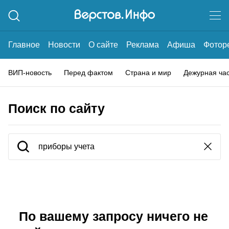
Главное
Новости
О сайте
Реклама
Афиша
Фотор
ВИП-новость
Перед фактом
Страна и мир
Дежурная ча
Поиск по сайту
По вашему запросу ничего не