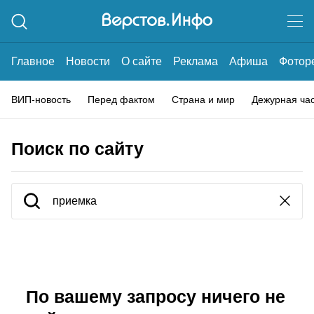
Главное
Новости
О сайте
Реклама
Афиша
Фотор
ВИП-новость
Перед фактом
Страна и мир
Дежурная ча
Поиск по сайту
По вашему запросу ничего не