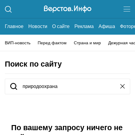
Главное
Новости
О сайте
Реклама
Афиша
Фотор
ВИП-новость
Перед фактом
Страна и мир
Дежурная ча
Поиск по сайту
По вашему запросу ничего не