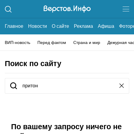
Главное
Новости
О сайте
Реклама
Афиша
Фотор
ВИП-новость
Перед фактом
Страна и мир
Дежурная ча
Поиск по сайту
По вашему запросу ничего не