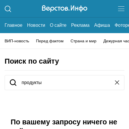
Главное
Новости
О сайте
Реклама
Афиша
Фотор
ВИП-новость
Перед фактом
Страна и мир
Дежурная ча
Поиск по сайту
По вашему запросу ничего не