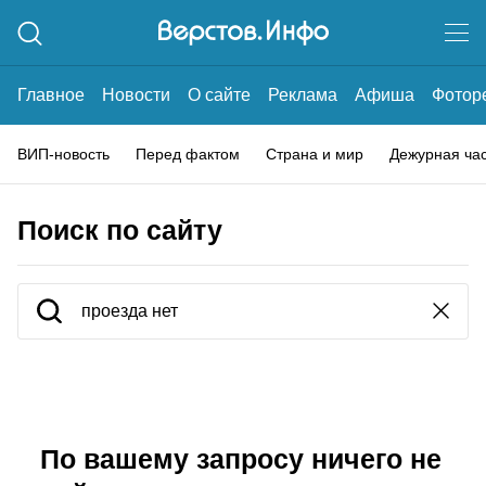
Главное
Новости
О сайте
Реклама
Афиша
Фотор
ВИП-новость
Перед фактом
Страна и мир
Дежурная ча
Поиск по сайту
По вашему запросу ничего не