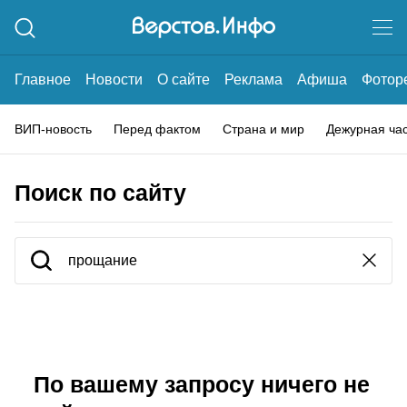
Главное
Новости
О сайте
Реклама
Афиша
Фотор
ВИП-новость
Перед фактом
Страна и мир
Дежурная ча
Поиск по сайту
По вашему запросу ничего не