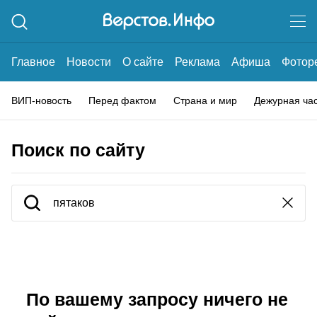
Главное
Новости
О сайте
Реклама
Афиша
Фотор
ВИП-новость
Перед фактом
Страна и мир
Дежурная ча
Поиск по сайту
По вашему запросу ничего не