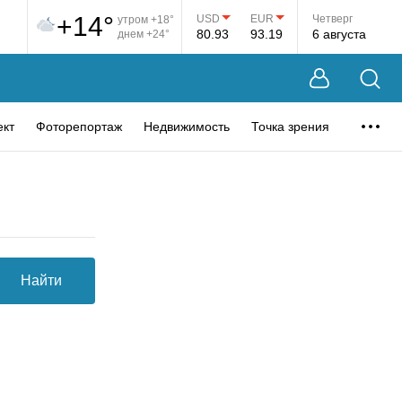
+14°
USD
EUR
Четверг
утром +18°
80.93
93.19
6 августа
днем +24°
ект
Фоторепортаж
Недвижимость
Точка зрения
Найти