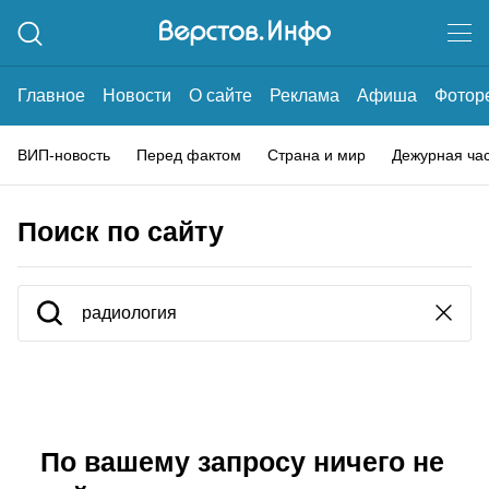
Главное
Новости
О сайте
Реклама
Афиша
Фотор
ВИП-новость
Перед фактом
Страна и мир
Дежурная ча
Поиск по сайту
По вашему запросу ничего не