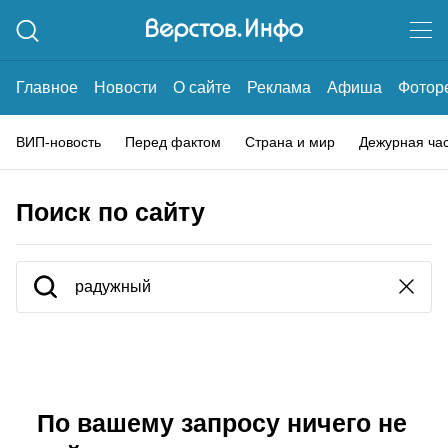
Главное
Новости
О сайте
Реклама
Афиша
Фотор
ВИП-новость
Перед фактом
Страна и мир
Дежурная ча
Поиск по сайту
По вашему запросу ничего не