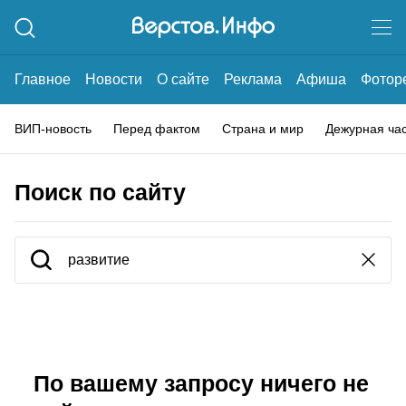
Главное
Новости
О сайте
Реклама
Афиша
Фотор
ВИП-новость
Перед фактом
Страна и мир
Дежурная ча
Поиск по сайту
По вашему запросу ничего не