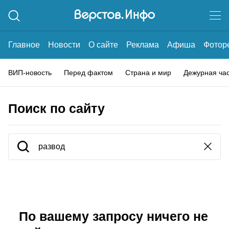
Главное
Новости
О сайте
Реклама
Афиша
Фотор
ВИП-новость
Перед фактом
Страна и мир
Дежурная ча
Поиск по сайту
По вашему запросу ничего не