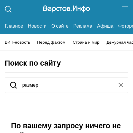
Главное
Новости
О сайте
Реклама
Афиша
Фотор
ВИП-новость
Перед фактом
Страна и мир
Дежурная ча
Поиск по сайту
По вашему запросу ничего не