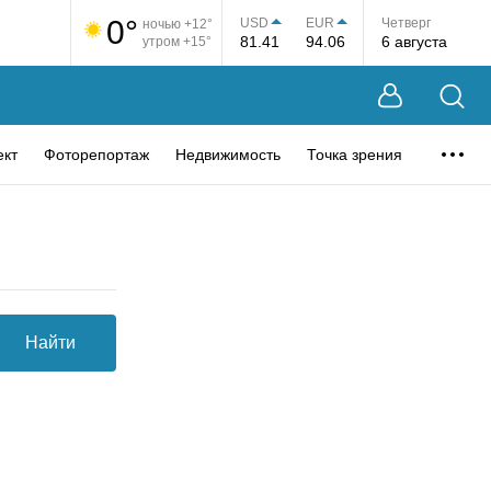
0°
USD
EUR
Четверг
ночью +12°
81.41
94.06
6 августа
утром +15°
ект
Фоторепортаж
Недвижимость
Точка зрения
Найти