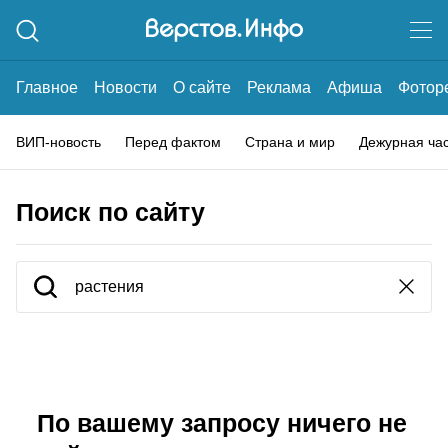
Главное
Новости
О сайте
Реклама
Афиша
Фотор
ВИП-новость
Перед фактом
Страна и мир
Дежурная ча
Поиск по сайту
По вашему запросу ничего не