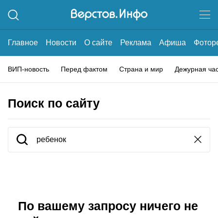
Главное
Новости
О сайте
Реклама
Афиша
Фотор
ВИП-новость
Перед фактом
Страна и мир
Дежурная ча
Поиск по сайту
По вашему запросу ничего не