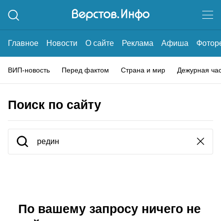
Главное
Новости
О сайте
Реклама
Афиша
Фотор
ВИП-новость
Перед фактом
Страна и мир
Дежурная ча
Поиск по сайту
По вашему запросу ничего не